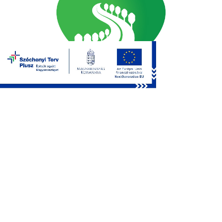
2026-07-22
dr. Tüske Zoltán polgármester
tájékoztatója
Alsónémedi Széchenyi István általános iskola
felújítási munkáiról