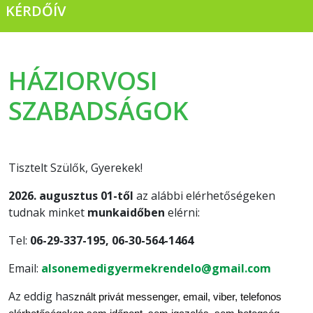
KÉRDŐÍV
HÁZIORVOSI
SZABADSÁGOK
Tisztelt Szülők, Gyerekek!
2026. augusztus 01-től
az alábbi elérhetőségeken
tudnak minket
munkaidőben
elérni:
Tel:
06-29-337-195, 06-30-564-1464
Email:
alsonemedigyermekrendelo@
gmail.com
Az eddig has
znált privát messenger, email, viber, telefonos