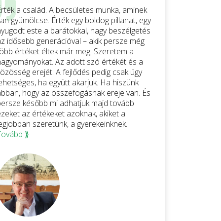
Érték a család. A becsületes munka, aminek
an gyümölcse. Érték egy boldog pillanat, egy
nyugodt este a barátokkal, nagy beszélgetés
az idősebb generációval – akik persze még
több értéket éltek már meg. Szeretem a
hagyományokat. Az adott szó értékét és a
közösség erejét. A fejlődés pedig csak úgy
lehetséges, ha együtt akarjuk. Ha hiszünk
abban, hogy az összefogásnak ereje van. És
persze később mi adhatjuk majd tovább
ezeket az értékeket azoknak, akiket a
legjobban szeretünk, a gyerekeinknek.
Tovább ⟫