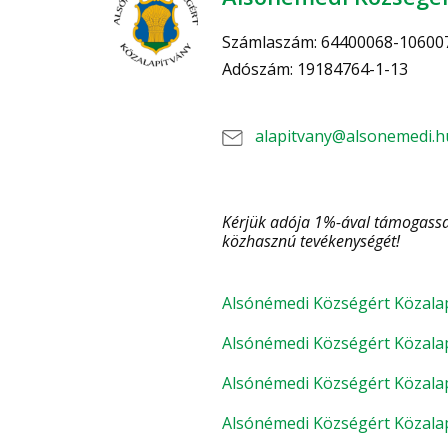
Számlaszám:
64400068-10600
Adószám:
19184764-1-13
alapitvany@alsonemedi.h
Kérjük adója 1%-ával támogassa
közhasznú tevékenységét!
Alsónémedi Községért Közalap
Alsónémedi Községért Közalap
Alsónémedi Községért Közalap
Alsónémedi Községért Közalap