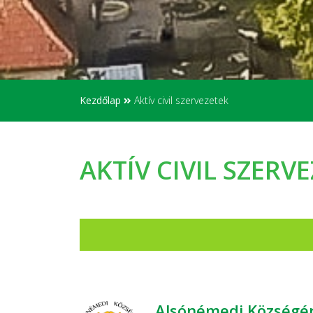
Kezdőlap
Aktív civil szervezetek
AKTÍV CIVIL SZERV
Alsónémedi Községér