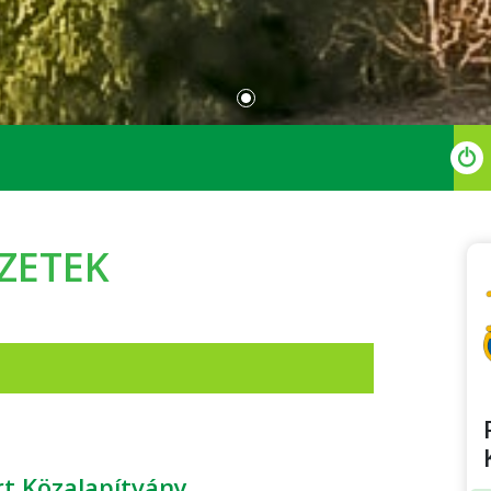
EZETEK
t Közalapítvány