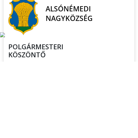
POLGÁRMESTERI
KÖSZÖNTŐ
Érték a család. A becsületes munka, aminek van
gyümölcse. Érték egy boldog pillanat, egy nyugodt este
a barátokkal, nagy beszélgetés az idősebb
generációval – akik persze még több értéket éltek már
meg. Szeretem a hagyományokat. Az adott szó
értékét és a közösség erejét. A fejlődés pedig csak
úgy lehetséges, ha együtt akarjuk. Ha hiszünk abban,
hogy az összefogásnak ereje van. És persze később
mi adhatjuk majd tovább ezeket az értékeket azoknak,
akiket a legjobban szeretünk, a gyerekeinknek.
Tovább ⟫