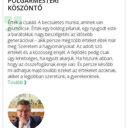
POLGÁRMESTERI
KÖSZÖNTŐ
Érték a család. A becsületes munka, aminek van
gyümölcse. Érték egy boldog pillanat, egy nyugodt este
a barátokkal, nagy beszélgetés az idősebb
generációval – akik persze még több értéket éltek már
meg. Szeretem a hagyományokat. Az adott szó
értékét és a közösség erejét. A fejlődés pedig csak
úgy lehetséges, ha együtt akarjuk. Ha hiszünk abban,
hogy az összefogásnak ereje van. És persze később
mi adhatjuk majd tovább ezeket az értékeket azoknak,
akiket a legjobban szeretünk, a gyerekeinknek.
Tovább ⟫