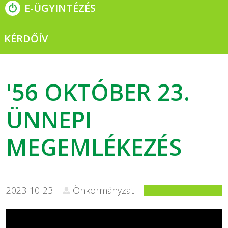
E-ÜGYINTÉZÉS
KÉRDŐÍV
'56 OKTÓBER 23.
ÜNNEPI
MEGEMLÉKEZÉS
2023-10-23 |
Önkormányzat