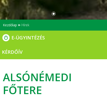
Kezdőlap
Hírek
E-ÜGYINTÉZÉS
KÉRDŐÍV
ALSÓNÉMEDI
FŐTERE