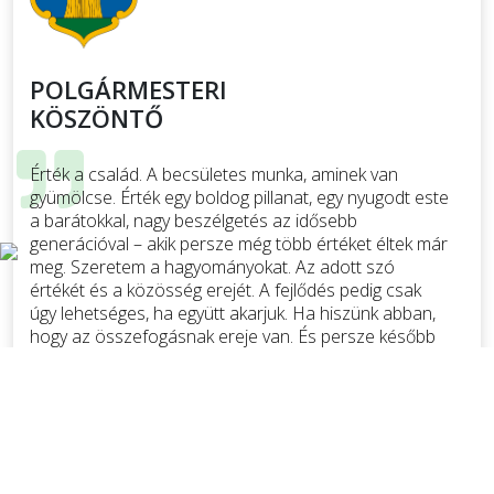
POLGÁRMESTERI
KÖSZÖNTŐ
Érték a család. A becsületes munka, aminek van
gyümölcse. Érték egy boldog pillanat, egy nyugodt este
a barátokkal, nagy beszélgetés az idősebb
generációval – akik persze még több értéket éltek már
meg. Szeretem a hagyományokat. Az adott szó
értékét és a közösség erejét. A fejlődés pedig csak
úgy lehetséges, ha együtt akarjuk. Ha hiszünk abban,
hogy az összefogásnak ereje van. És persze később
mi adhatjuk majd tovább ezeket az értékeket azoknak,
akiket a legjobban szeretünk, a gyerekeinknek.
Tovább ⟫