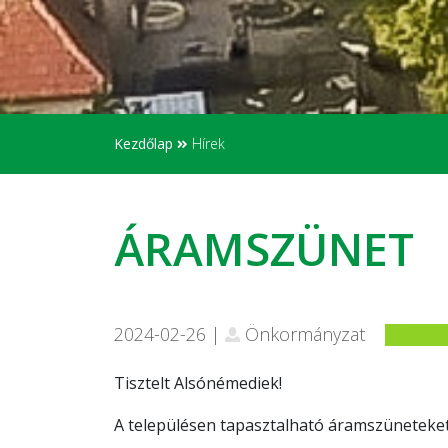
Kezdőlap
Hírek
ÁRAMSZÜNET
2024-02-26 |
Önkormányzat
Tisztelt Alsónémediek!
A településen tapasztalható áramszüneteke