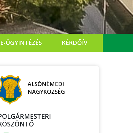
E-ÜGYINTÉZÉS
KÉRDŐÍV
POLGÁRMESTERI
KÖSZÖNTŐ