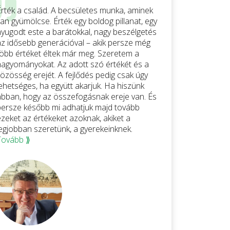
Érték a család. A becsületes munka, aminek
an gyümölcse. Érték egy boldog pillanat, egy
nyugodt este a barátokkal, nagy beszélgetés
az idősebb generációval – akik persze még
több értéket éltek már meg. Szeretem a
hagyományokat. Az adott szó értékét és a
közösség erejét. A fejlődés pedig csak úgy
lehetséges, ha együtt akarjuk. Ha hiszünk
abban, hogy az összefogásnak ereje van. És
persze később mi adhatjuk majd tovább
ezeket az értékeket azoknak, akiket a
legjobban szeretünk, a gyerekeinknek.
Tovább ⟫