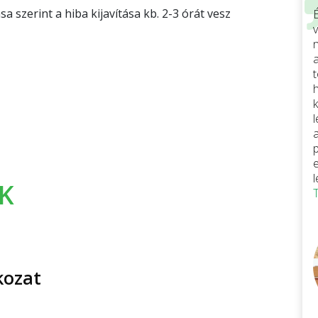
a szerint a hiba kijavítása kb. 2-3 órát vesz
v
K
kozat