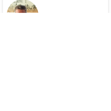
Dr. Tüske Zoltán
Polgármester
ESEMÉNYNAPTÁR
Nézze meg aktuális eseményeinket.
Augusztus
2026