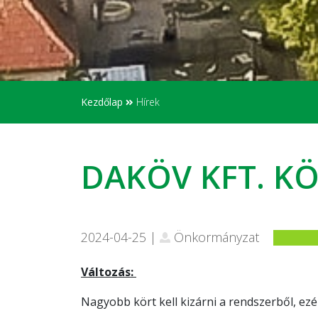
Kezdőlap
Hírek
DAKÖV KFT. K
2024-04-25 |
Önkormányzat
Változás:
Nagyobb kört kell kizárni a rendszerből, ezér