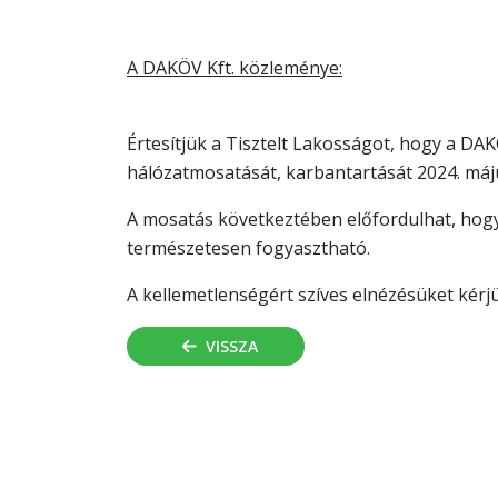
A DAKÖV Kft. közleménye:
Értesítjük a Tisztelt Lakosságot, hogy a DAK
hálózatmosatását, karbantartását 2024. máju
A mosatás következtében előfordulhat, hogy a
természetesen fogyasztható.
A kellemetlenségért szíves elnézésüket kérjü
VISSZA