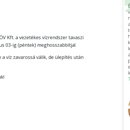
v
ÖV Kft. a vezetékes vízrendszer tavaszi
s 03-ig (péntek) meghosszabbítja!.
 víz zavarossá válik, de ülepítés után
k!