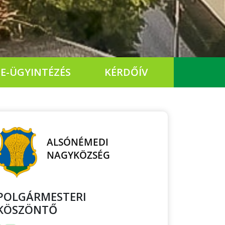
E-ÜGYINTÉZÉS
KÉRDŐÍV
POLGÁRMESTERI
KÖSZÖNTŐ