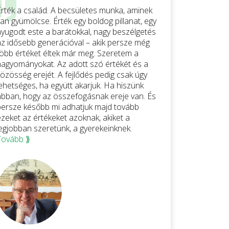
Érték a család. A becsületes munka, aminek
an gyümölcse. Érték egy boldog pillanat, egy
nyugodt este a barátokkal, nagy beszélgetés
az idősebb generációval – akik persze még
több értéket éltek már meg. Szeretem a
hagyományokat. Az adott szó értékét és a
közösség erejét. A fejlődés pedig csak úgy
lehetséges, ha együtt akarjuk. Ha hiszünk
abban, hogy az összefogásnak ereje van. És
persze később mi adhatjuk majd tovább
ezeket az értékeket azoknak, akiket a
legjobban szeretünk, a gyerekeinknek.
Tovább ⟫