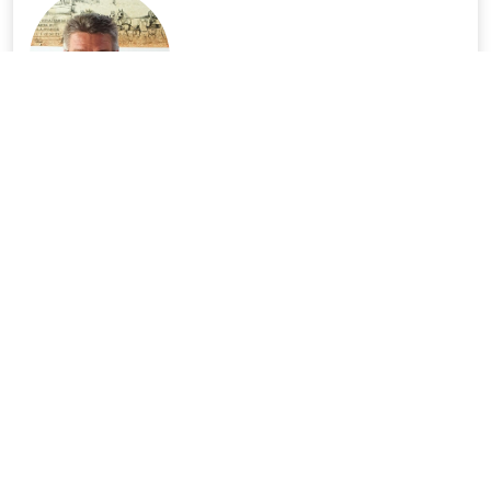
Dr. Tüske Zoltán
Polgármester
ESEMÉNYNAPTÁR
Nézze meg aktuális eseményeinket.
Augusztus
2026