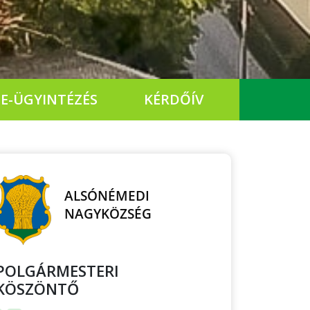
E-ÜGYINTÉZÉS
KÉRDŐÍV
POLGÁRMESTERI
KÖSZÖNTŐ