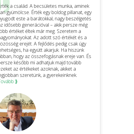
Érték a család. A becsületes munka, aminek
an gyümölcse. Érték egy boldog pillanat, egy
nyugodt este a barátokkal, nagy beszélgetés
az idősebb generációval – akik persze még
több értéket éltek már meg. Szeretem a
hagyományokat. Az adott szó értékét és a
közösség erejét. A fejlődés pedig csak úgy
lehetséges, ha együtt akarjuk. Ha hiszünk
abban, hogy az összefogásnak ereje van. És
persze később mi adhatjuk majd tovább
ezeket az értékeket azoknak, akiket a
legjobban szeretünk, a gyerekeinknek.
Tovább ⟫