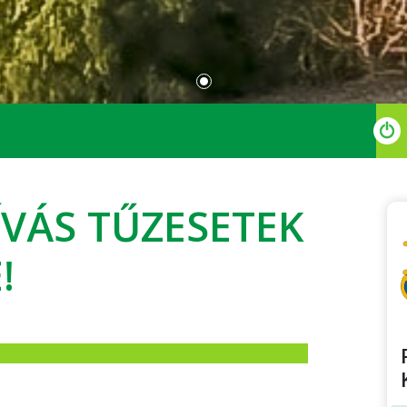
ÍVÁS TŰZESETEK
!