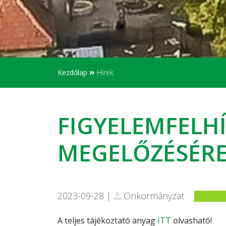
Kezdőlap
Hírek
FIGYELEMFELH
MEGELŐZÉSÉRE
2023-09-28 |
Önkormányzat
A teljes tájékoztató anyag
ITT
olvasható!