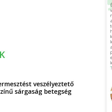
v
K
ermesztést veszélyeztető
zínű sárgaság betegség