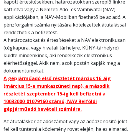
kapott értesítésekben, határozatokban szereplő linkre
kattintva vagy a Nemzeti Adó- és Vámhivatal (NAV)
applikációjában, a NAV-Mobilban fizethető be az adó. A
pénzforgalmi számla nyitására kötelezettek átutalással
rendezhetik a befizetést.
A határozatokat és értesítéseket a NAV elektronikusan
(cégkapura, vagy hivatali tárhelyre, KÜNY-tárhelyre)
küldte mindenkinek, aki rendelkezik elektronikus
elérhetőséggel. Akik nem, azok postán kapják meg a
dokumentumokat.
A gépjárműadó első részletét március 16-áig
(március 15-e munkaszüneti nap), a második
részletét szeptember 15-ig kell befizetni a
10032000-01079160 számú, NAV Belföldi
gépjárműadó bevételi számlára.
Az átutaláskor az adószámot vagy az adóazonosító jelet
fel kell tüntetni a közlemény rovat elején, ha ez elmarad,