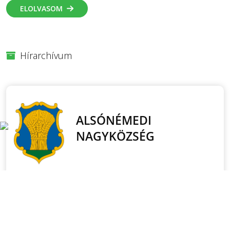
ELOLVASOM
Hírarchívum
POLGÁRMESTERI
KÖSZÖNTŐ
Érték a család. A becsületes munka, aminek van