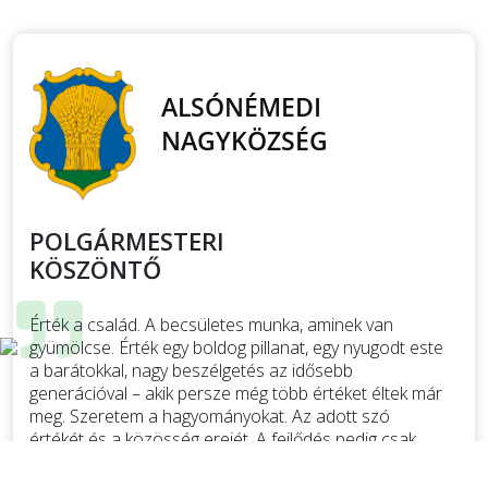
POLGÁRMESTERI
KÖSZÖNTŐ
Érték a család. A becsületes munka, aminek van
gyümölcse. Érték egy boldog pillanat, egy nyugodt este
a barátokkal, nagy beszélgetés az idősebb
generációval – akik persze még több értéket éltek már
meg. Szeretem a hagyományokat. Az adott szó
értékét és a közösség erejét. A fejlődés pedig csak
úgy lehetséges, ha együtt akarjuk. Ha hiszünk abban,
hogy az összefogásnak ereje van. És persze később