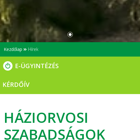
Kezdőlap
Hírek
E-ÜGYINTÉZÉS
KÉRDŐÍV
HÁZIORVOSI
SZABADSÁGOK