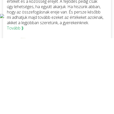
értékét és a közösség erejét. A fejlődés pedig csak
úgy lehetséges, ha együtt akarjuk. Ha hiszünk abban,
hogy az összefogásnak ereje van. És persze később
mi adhatjuk majd tovább ezeket az értékeket azoknak,
akiket a legjobban szeretünk, a gyerekeinknek.
Tovább ⟫
Dr. Tüske Zoltán
Polgármester
ESEMÉNYNAPTÁR
Nézze meg aktuális eseményeinket.