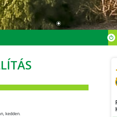
LÍTÁS
án, kedden.