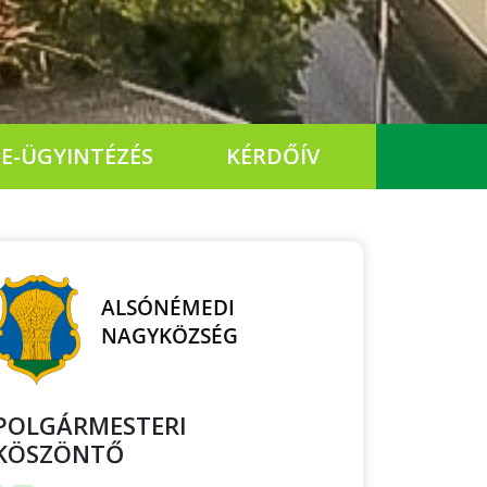
E-ÜGYINTÉZÉS
KÉRDŐÍV
POLGÁRMESTERI
KÖSZÖNTŐ