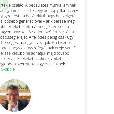
Érték a család. A becsületes munka, aminek
an gyümölcse. Érték egy boldog pillanat, egy
nyugodt este a barátokkal, nagy beszélgetés
az idősebb generációval – akik persze még
több értéket éltek már meg. Szeretem a
hagyományokat. Az adott szó értékét és a
közösség erejét. A fejlődés pedig csak úgy
lehetséges, ha együtt akarjuk. Ha hiszünk
abban, hogy az összefogásnak ereje van. És
persze később mi adhatjuk majd tovább
ezeket az értékeket azoknak, akiket a
legjobban szeretünk, a gyerekeinknek.
Tovább ⟫