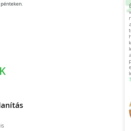
, pénteken.
v
K
anítás
lis