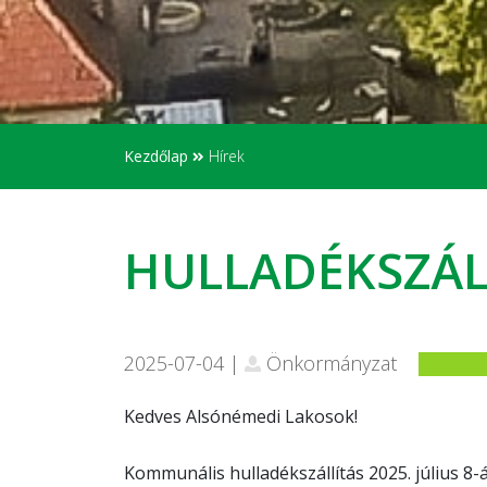
Kezdőlap
Hírek
HULLADÉKSZÁL
2025-07-04 |
Önkormányzat
Kedves Alsónémedi Lakosok!
Kommunális hulladékszállítás 2025. július 8-