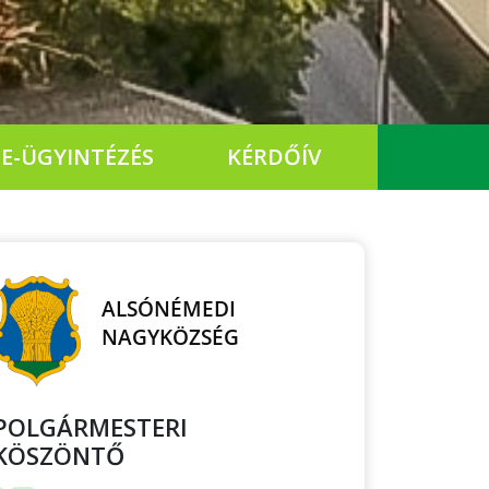
E-ÜGYINTÉZÉS
KÉRDŐÍV
POLGÁRMESTERI
KÖSZÖNTŐ