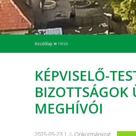
Kezdőlap
Hírek
KÉPVISELŐ-TES
BIZOTTSÁGOK 
MEGHÍVÓI
2025-05-23 |
Önkormányzat