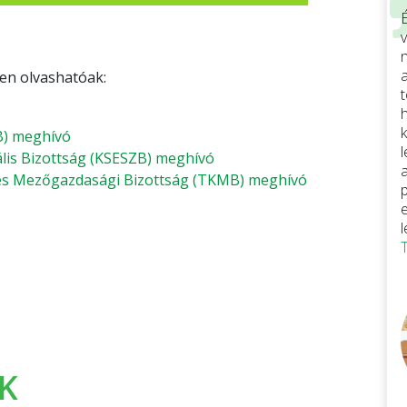
v
ken olvashatóak:
ÜB) meghívó
iális Bizottság (KSESZB) meghívó
i és Mezőgazdasági Bizottság (TKMB) meghívó
K