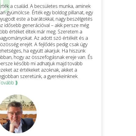
Érték a család. A becsületes munka, aminek
an gyümölcse. Érték egy boldog pillanat, egy
nyugodt este a barátokkal, nagy beszélgetés
az idősebb generációval – akik persze még
több értéket éltek már meg. Szeretem a
hagyományokat. Az adott szó értékét és a
közösség erejét. A fejlődés pedig csak úgy
lehetséges, ha együtt akarjuk. Ha hiszünk
abban, hogy az összefogásnak ereje van. És
persze később mi adhatjuk majd tovább
ezeket az értékeket azoknak, akiket a
legjobban szeretünk, a gyerekeinknek.
Tovább ⟫