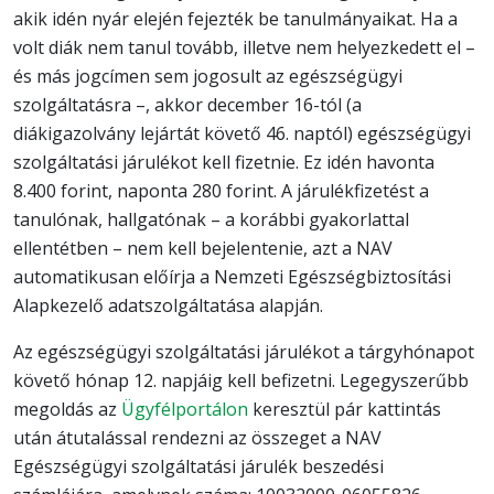
akik idén nyár elején fejezték be tanulmányaikat. Ha a
volt diák nem tanul tovább, illetve nem helyezkedett el –
és más jogcímen sem jogosult az egészségügyi
szolgáltatásra –, akkor december 16-tól (a
diákigazolvány lejártát követő 46. naptól) egészségügyi
szolgáltatási járulékot kell fizetnie. Ez idén havonta
8.400 forint, naponta 280 forint. A járulékfizetést a
tanulónak, hallgatónak – a korábbi gyakorlattal
ellentétben – nem kell bejelentenie, azt a NAV
automatikusan előírja a Nemzeti Egészségbiztosítási
Alapkezelő adatszolgáltatása alapján.
Az egészségügyi szolgáltatási járulékot a tárgyhónapot
követő hónap 12. napjáig kell befizetni. Legegyszerűbb
megoldás az
Ügyfélportálon
keresztül pár kattintás
után átutalással rendezni az összeget a NAV
Egészségügyi szolgáltatási járulék beszedési