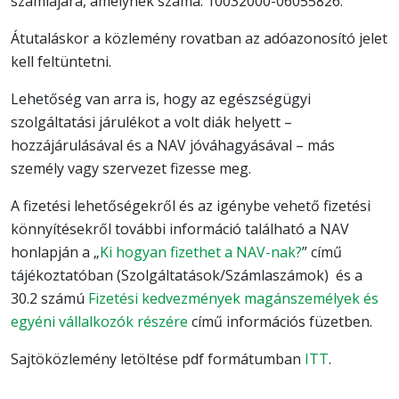
számlájára, amelynek száma: 10032000-06055826.
Átutaláskor a közlemény rovatban az adóazonosító jelet
kell feltüntetni.
Lehetőség van arra is, hogy az egészségügyi
szolgáltatási járulékot a volt diák helyett –
hozzájárulásával és a NAV jóváhagyásával – más
személy vagy szervezet fizesse meg.
A fizetési lehetőségekről és az igénybe vehető fizetési
könnyítésekről további információ található a NAV
honlapján a „
Ki hogyan fizethet a NAV-nak?
” című
tájékoztatóban (Szolgáltatások/Számlaszámok) és a
30.2 számú
Fizetési kedvezmények magánszemélyek és
egyéni vállalkozók részére
című információs füzetben.
Sajtöközlemény letöltése pdf formátumban
ITT
.