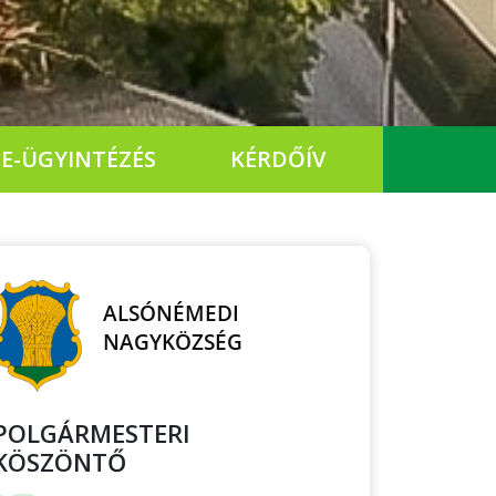
E-ÜGYINTÉZÉS
KÉRDŐÍV
POLGÁRMESTERI
KÖSZÖNTŐ