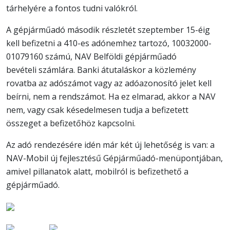
tárhelyére a fontos tudni valókról.
A gépjárműadó második részletét szeptember 15-éig
kell befizetni a 410-es adónemhez tartozó, 10032000-
01079160 számú, NAV Belföldi gépjárműadó
bevételi számlára. Banki átutaláskor a közlemény
rovatba az adószámot vagy az adóazonosító jelet kell
beírni, nem a rendszámot. Ha ez elmarad, akkor a NAV
nem, vagy csak késedelmesen tudja a befizetett
összeget a befizetőhöz kapcsolni.
Az adó rendezésére idén már két új lehetőség is van: a
NAV-Mobil új fejlesztésű Gépjárműadó-menüpontjában,
amivel pillanatok alatt, mobilról is befizethető a
gépjárműadó.