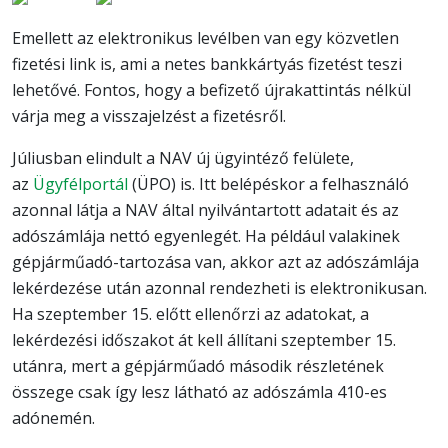
Emellett az elektronikus levélben van egy közvetlen
fizetési link is, ami a netes bankkártyás fizetést teszi
lehetővé. Fontos, hogy a befizető újrakattintás nélkül
várja meg a visszajelzést a fizetésről.
Júliusban elindult a NAV új ügyintéző felülete,
az
Ügyfélportál
(ÜPO) is. Itt belépéskor a felhasználó
azonnal látja a NAV által nyilvántartott adatait és az
adószámlája nettó egyenlegét. Ha például valakinek
gépjárműadó-tartozása van, akkor azt az adószámlája
lekérdezése után azonnal rendezheti is elektronikusan.
Ha szeptember 15. előtt ellenőrzi az adatokat, a
lekérdezési időszakot át kell állítani szeptember 15.
utánra, mert a gépjárműadó második részletének
összege csak így lesz látható az adószámla 410-es
adónemén.