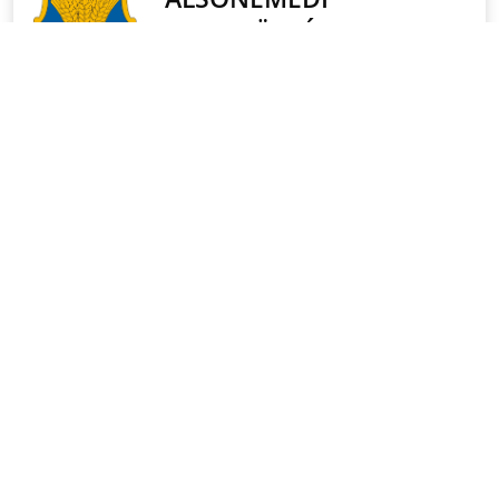
POLGÁRMESTERI
KÖSZÖNTŐ
Érték a család. A becsületes munka, aminek van
gyümölcse. Érték egy boldog pillanat, egy nyugodt este
a barátokkal, nagy beszélgetés az idősebb
generációval – akik persze még több értéket éltek már
meg. Szeretem a hagyományokat. Az adott szó
értékét és a közösség erejét. A fejlődés pedig csak
úgy lehetséges, ha együtt akarjuk. Ha hiszünk abban,
hogy az összefogásnak ereje van. És persze később
mi adhatjuk majd tovább ezeket az értékeket azoknak,
akiket a legjobban szeretünk, a gyerekeinknek.
Tovább ⟫