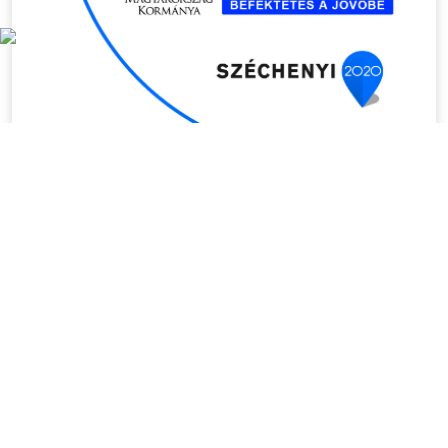
HÍREK
Összes hír
Aktuális hírek