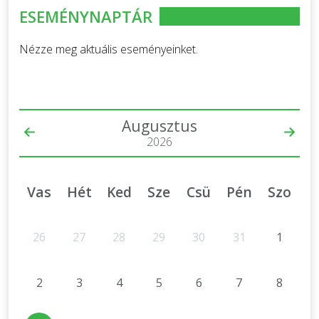
ESEMÉNYNAPTÁR
Nézze meg aktuális eseményeinket.
Augusztus
2026
Vas
Hét
Ked
Sze
Csü
Pén
Szo
26
27
28
29
30
31
1
2
3
4
5
6
7
8