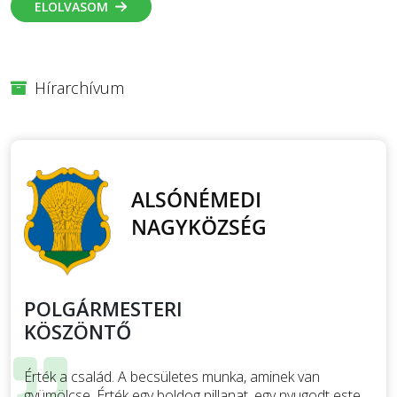
ELOLVASOM
Hírarchívum
POLGÁRMESTERI
KÖSZÖNTŐ
Érték a család. A becsületes munka, aminek van
gyümölcse. Érték egy boldog pillanat, egy nyugodt este