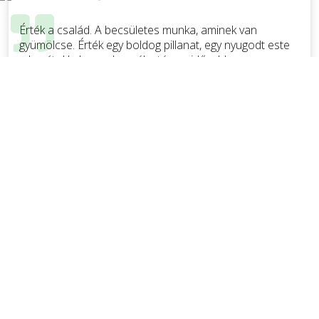
Érték a család. A becsületes munka, aminek van
gyümölcse. Érték egy boldog pillanat, egy nyugodt este
a barátokkal, nagy beszélgetés az idősebb
generációval – akik persze még több értéket éltek már
meg. Szeretem a hagyományokat. Az adott szó
értékét és a közösség erejét. A fejlődés pedig csak
úgy lehetséges, ha együtt akarjuk. Ha hiszünk abban,
hogy az összefogásnak ereje van. És persze később
mi adhatjuk majd tovább ezeket az értékeket azoknak,
akiket a legjobban szeretünk, a gyerekeinknek.
Tovább ⟫
Dr. Tüske Zoltán