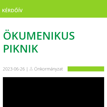
KÉRDŐÍV
ÖKUMENIKUS
PIKNIK
2023-06-26 |
Önkormányzat