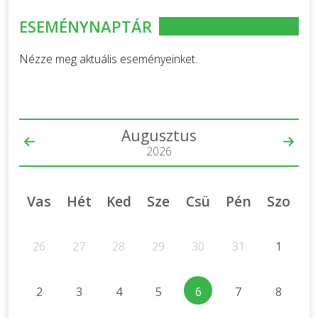
ESEMÉNYNAPTÁR
Nézze meg aktuális eseményeinket.
Augusztus
2026
Vas
Hét
Ked
Sze
Csü
Pén
Szo
26
27
28
29
30
31
1
2
3
4
5
6
7
8