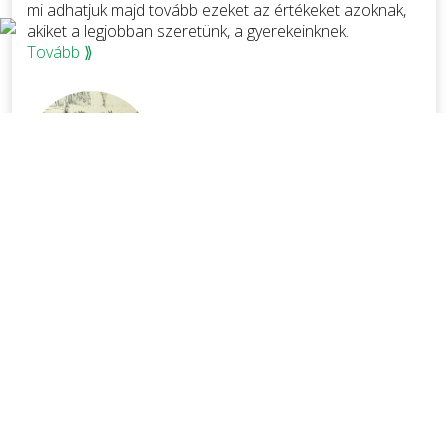
mi adhatjuk majd tovább ezeket az értékeket azoknak,
akiket a legjobban szeretünk, a gyerekeinknek.
Tovább ⟫
Dr. Tüske Zoltán
Polgármester
ESEMÉNYNAPTÁR
Nézze meg aktuális eseményeinket.