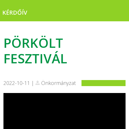
KÉRDŐÍV
PÖRKÖLT
FESZTIVÁL
2022-10-11 |
Önkormányzat