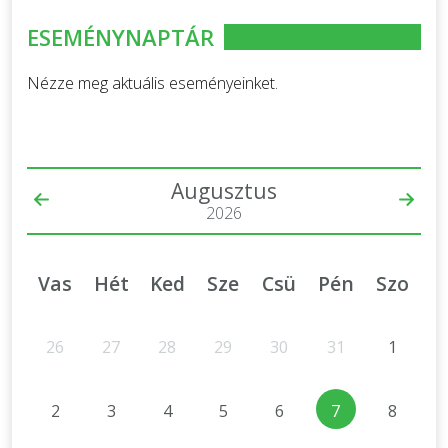
ESEMÉNYNAPTÁR
Nézze meg aktuális eseményeinket.
Augusztus
2026
Vas
Hét
Ked
Sze
Csü
Pén
Szo
26
27
28
29
30
31
1
2
3
4
5
6
7
8