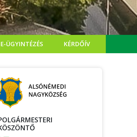
E-ÜGYINTÉZÉS
KÉRDŐÍV
POLGÁRMESTERI
KÖSZÖNTŐ