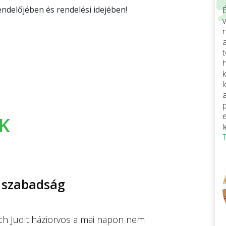
rendelőjében és rendelési idejében!
v
K
 szabadság
ch Judit háziorvos a mai napon nem