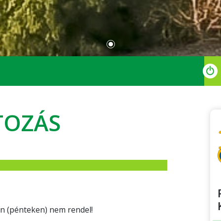
TOZÁS
-án (pénteken) nem rendel!