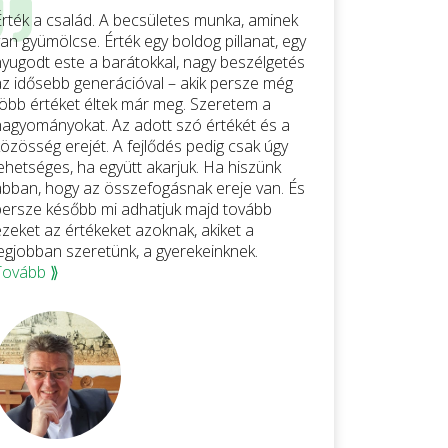
Érték a család. A becsületes munka, aminek
an gyümölcse. Érték egy boldog pillanat, egy
nyugodt este a barátokkal, nagy beszélgetés
az idősebb generációval – akik persze még
több értéket éltek már meg. Szeretem a
hagyományokat. Az adott szó értékét és a
közösség erejét. A fejlődés pedig csak úgy
lehetséges, ha együtt akarjuk. Ha hiszünk
abban, hogy az összefogásnak ereje van. És
persze később mi adhatjuk majd tovább
ezeket az értékeket azoknak, akiket a
legjobban szeretünk, a gyerekeinknek.
Tovább ⟫