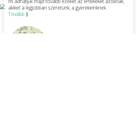
mi adhatjuk majd tovább ezeket az értékeket azoknak,
akiket a legjobban szeretünk, a gyerekeinknek.
Tovább ⟫
Dr. Tüske Zoltán
Polgármester
ESEMÉNYNAPTÁR
Nézze meg aktuális eseményeinket.