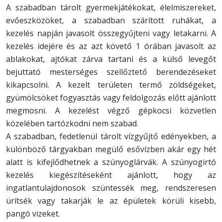
A szabadban tárolt gyermekjátékokat, élelmiszereket,
evőeszközöket, a szabadban szárított ruhákat, a
kezelés napján javasolt összegyűjteni vagy letakarni. A
kezelés idejére és az azt követő 1 órában javasolt az
ablakokat, ajtókat zárva tartani és a külső levegőt
bejuttató mesterséges szellőztető berendezéseket
kikapcsolni. A kezelt területen termő zöldségeket,
gyümölcsöket fogyasztás vagy feldolgozás előtt ajánlott
megmosni. A kezelést végző gépkocsi közvetlen
közelében tartózkodni nem szabad.
A szabadban, fedetlenül tárolt vízgyűjtő edényekben, a
különböző tárgyakban megülő esővízben akár egy hét
alatt is kifejlődhetnek a szúnyoglárvák. A szúnyogirtó
kezelés kiegészítéseként ajánlott, hogy az
ingatlantulajdonosok szüntessék meg, rendszeresen
ürítsék vagy takarják le az épületek körüli kisebb,
pangó vizeket.