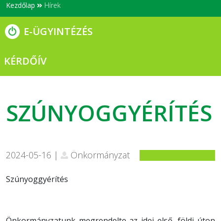
Kezdőlap
Hírek
E-ÜGYINTÉZÉS
KÉRDŐÍV
SZÚNYOGGYÉRÍTÉS
2024-05-16 |
Önkormányzat
Szúnyoggyérítés
Önkormányzatunk megrendelte az idei első, földi úton