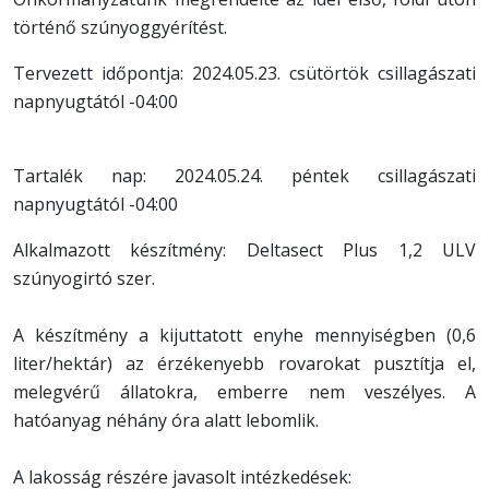
történő szúnyoggyérítést.
Tervezett időpontja: 2024.05.23. csütörtök csillagászati
napnyugtától -04:00
Tartalék nap: 2024.05.24. péntek csillagászati
napnyugtától -04:00
Alkalmazott készítmény: Deltasect Plus 1,2 ULV
szúnyogirtó szer.
A készítmény a kijuttatott enyhe mennyiségben (0,6
liter/hektár) az érzékenyebb rovarokat pusztítja el,
melegvérű állatokra, emberre nem veszélyes. A
hatóanyag néhány óra alatt lebomlik.
A lakosság részére javasolt intézkedések: