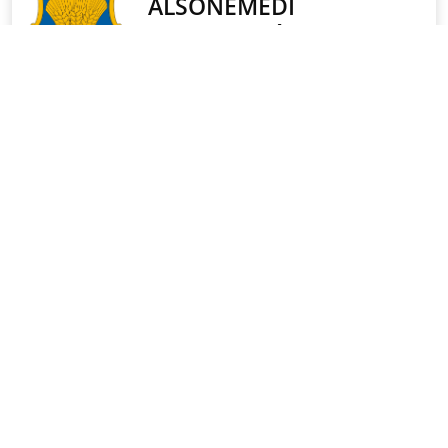
POLGÁRMESTERI
KÖSZÖNTŐ
Érték a család. A becsületes munka, aminek van
gyümölcse. Érték egy boldog pillanat, egy nyugodt este
a barátokkal, nagy beszélgetés az idősebb
generációval – akik persze még több értéket éltek már
meg. Szeretem a hagyományokat. Az adott szó
értékét és a közösség erejét. A fejlődés pedig csak
úgy lehetséges, ha együtt akarjuk. Ha hiszünk abban,
hogy az összefogásnak ereje van. És persze később
mi adhatjuk majd tovább ezeket az értékeket azoknak,
akiket a legjobban szeretünk, a gyerekeinknek.
Tovább ⟫