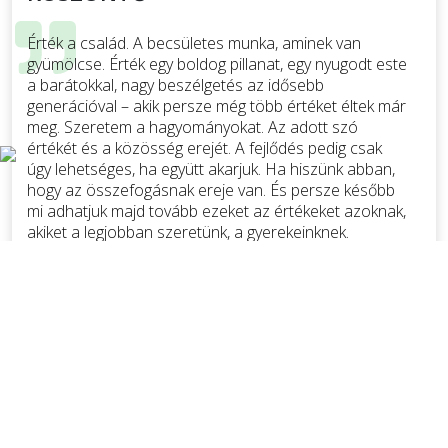
Érték a család. A becsületes munka, aminek van
gyümölcse. Érték egy boldog pillanat, egy nyugodt este
a barátokkal, nagy beszélgetés az idősebb
generációval – akik persze még több értéket éltek már
meg. Szeretem a hagyományokat. Az adott szó
értékét és a közösség erejét. A fejlődés pedig csak
úgy lehetséges, ha együtt akarjuk. Ha hiszünk abban,
hogy az összefogásnak ereje van. És persze később
mi adhatjuk majd tovább ezeket az értékeket azoknak,
akiket a legjobban szeretünk, a gyerekeinknek.
Tovább ⟫
Dr. Tüske Zoltán