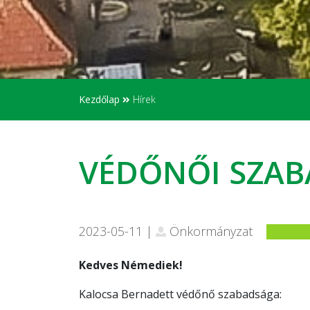
Kezdőlap
Hírek
VÉDŐNŐI SZA
2023-05-11 |
Önkormányzat
Kedves Némediek!
Kalocsa Bernadett védőnő szabadsága: