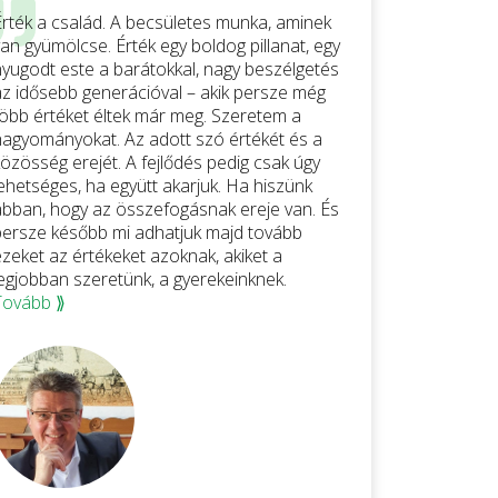
Érték a család. A becsületes munka, aminek
an gyümölcse. Érték egy boldog pillanat, egy
nyugodt este a barátokkal, nagy beszélgetés
az idősebb generációval – akik persze még
több értéket éltek már meg. Szeretem a
hagyományokat. Az adott szó értékét és a
közösség erejét. A fejlődés pedig csak úgy
lehetséges, ha együtt akarjuk. Ha hiszünk
abban, hogy az összefogásnak ereje van. És
persze később mi adhatjuk majd tovább
ezeket az értékeket azoknak, akiket a
legjobban szeretünk, a gyerekeinknek.
Tovább ⟫