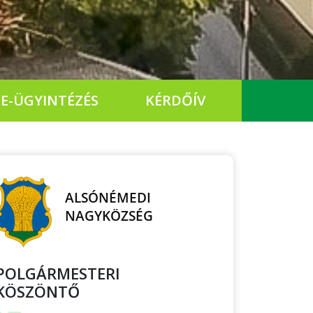
E-ÜGYINTÉZÉS
KÉRDŐÍV
POLGÁRMESTERI
KÖSZÖNTŐ