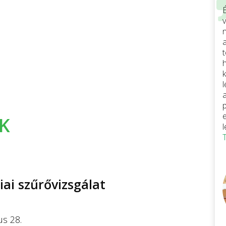
v
K
iai szűrővizsgálat
us 28.