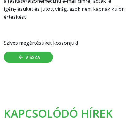
a fasitas@alsonemedi.hu e-mail címre) adták le
igénylésüket és jutott virág, azok nem kapnak külön
értesítést!
Szíves megértésüket köszönjük!
VISSZA
KAPCSOLÓDÓ HÍREK