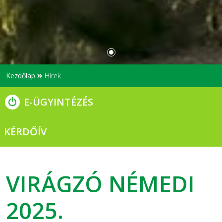
Kezdőlap
Hírek
E-ÜGYINTÉZÉS
KÉRDŐÍV
VIRÁGZÓ NÉMEDI
2025.