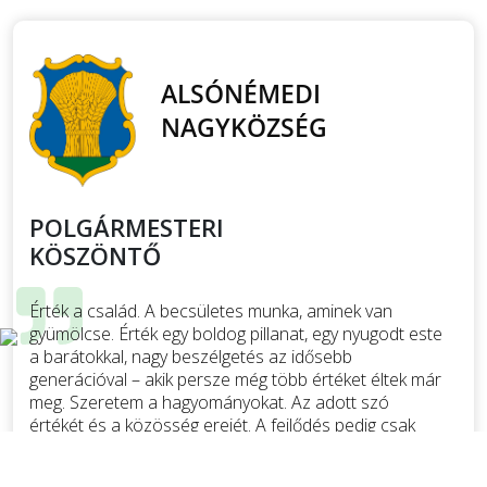
POLGÁRMESTERI
KÖSZÖNTŐ
Érték a család. A becsületes munka, aminek van
gyümölcse. Érték egy boldog pillanat, egy nyugodt este
a barátokkal, nagy beszélgetés az idősebb
generációval – akik persze még több értéket éltek már
meg. Szeretem a hagyományokat. Az adott szó
értékét és a közösség erejét. A fejlődés pedig csak
úgy lehetséges, ha együtt akarjuk. Ha hiszünk abban,
hogy az összefogásnak ereje van. És persze később