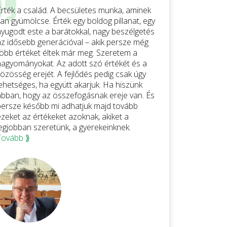
Érték a család. A becsületes munka, aminek
an gyümölcse. Érték egy boldog pillanat, egy
nyugodt este a barátokkal, nagy beszélgetés
az idősebb generációval – akik persze még
több értéket éltek már meg. Szeretem a
hagyományokat. Az adott szó értékét és a
közösség erejét. A fejlődés pedig csak úgy
lehetséges, ha együtt akarjuk. Ha hiszünk
abban, hogy az összefogásnak ereje van. És
persze később mi adhatjuk majd tovább
ezeket az értékeket azoknak, akiket a
legjobban szeretünk, a gyerekeinknek.
Tovább ⟫