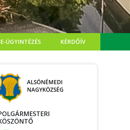
E-ÜGYINTÉZÉS
KÉRDŐÍV
POLGÁRMESTERI
KÖSZÖNTŐ