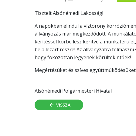
Tisztelt Alsónémedi Lakosság!
A napokban elindul a víztorony korróziómen
állványozás már megkezdődött. A munkálatok
kerítéssel körbe lesz kerítve a munkaterüle
be a lezárt részre! Az állványzatra felmászni
hogy fokozottan legyenek körültekintőek!
Megértésüket és szíves együttműködésüket 
Alsónémedi Polgármesteri Hivatal
VISSZA